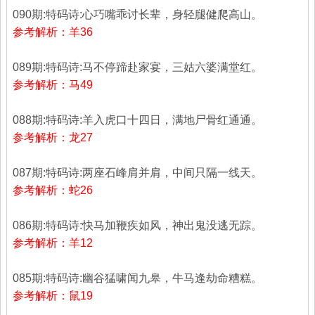
090期:特码诗:心巧嘴乖讨长辈，身轻腿健爬高山。
参考解析：羊36
089期:特码诗:马不停蹄赴家宴，三姑六婆满堂红。
参考解析：马49
088期:特码诗:羊入虎口十四日，满地尸骨红通通。
参考解析：龙27
087期:特码诗:两座石峰肩并肩，中间只隔一线天。
参考解析：蛇26
086期:特码诗:快马加鞭疾如风，神出鬼没逃无踪。
参考解析：羊12
085期:特码诗:幽谷猛啸闻九皋，牛马逢劫命糟糕。
参考解析：鼠19