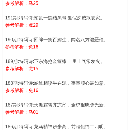
参考解析：马25
191期:特码诗:蛇鼠一窝结黑帮,狐假虎威欺农家。
参考解析：虎29
190期:特码诗:回眸一笑百媚生，闻名八方遭恶催。
参考解析：兔16
189期:特码诗:下东海抢金箍棒,土里土气常发火。
参考解析：龙15
188期:特码诗:蛇鼠相咬牛在观，事事顺心最如意。
参考解析：兔16
187期:特码诗:天涯霜雪齐凉宵，金鸡报晓晓光新。
参考解析：马01
186期:特码诗:龙马精神步步高，前程似绵二四明。