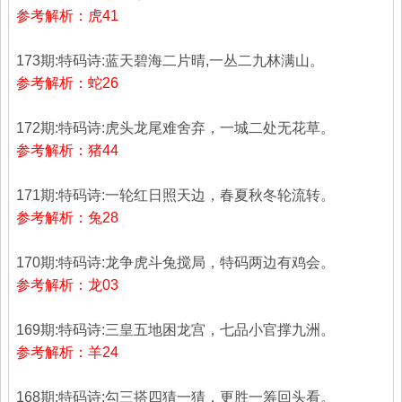
参考解析：虎41
173期:特码诗:蓝天碧海二片晴,一丛二九林满山。
参考解析：蛇26
172期:特码诗:虎头龙尾难舍弃，一城二处无花草。
参考解析：猪44
171期:特码诗:一轮红日照天边，春夏秋冬轮流转。
参考解析：兔28
170期:特码诗:龙争虎斗兔搅局，特码两边有鸡会。
参考解析：龙03
169期:特码诗:三皇五地困龙宫，七品小官撑九洲。
参考解析：羊24
168期:特码诗:勾三搭四猜一猜，更胜一筹回头看。