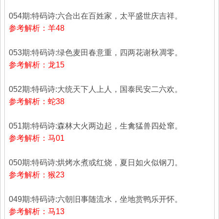
054期:特码诗:六合出在百姓家，太平盛世庆吉祥。
参考解析：羊48
053期:特码诗:绿色麦田春意重，四两花谢秋凋零。
参考解析：龙15
052期:特码诗:大统天下人上人，国泰民安二六欢。
参考解析：蛇38
051期:特码诗:森林大火两边起，生禽猛兽四处窜。
参考解析：马01
050期:特码诗:烘烤水煮或红烧，夏日如火似钢刀。
参考解析：猴23
049期:特码诗:六朝旧事随流水，坐地赏鸭乐开怀。
参考解析：马13