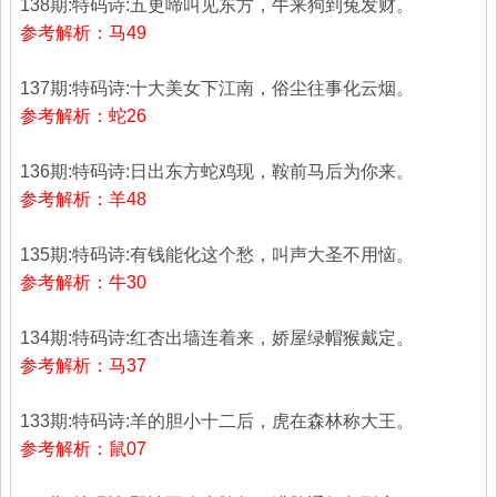
138期:特码诗:五更啼叫见东方，牛来狗到兔发财。
参考解析：马49
137期:特码诗:十大美女下江南，俗尘往事化云烟。
参考解析：蛇26
136期:特码诗:日出东方蛇鸡现，鞍前马后为你来。
参考解析：羊48
135期:特码诗:有钱能化这个愁，叫声大圣不用恼。
参考解析：牛30
134期:特码诗:红杏出墙连着来，娇屋绿帽猴戴定。
参考解析：马37
133期:特码诗:羊的胆小十二后，虎在森林称大王。
参考解析：鼠07