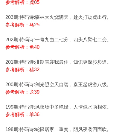
参考解析：虎05
203期:特码诗:森林大火烧满天，趁火打劫虎出行。
参考解析：马25
202期:特码诗:一弯九曲二七分，四头八臂七二变。
参考解析：兔40
201期:特码诗:排期表襄我最佳，知识更深步步追。
参考解析：猪32
200期:特码诗:剑光照空天自碧，秦王起虎游八级。
参考解析：龙39
199期:特码诗:风夜场中多艳绿，人情似水两相依。
参考解析：羊36
198期:特码诗:蛇鼠居家二重奏，阴风夜袭四面吹。