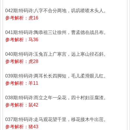
042期:特码诗:八字不合分两地，叽叽喳喳木头人。
参考解析：虎16
041期:特码诗:陶恭祖三让徐州，曹孟德在战吕布。
参考解析：马36
040期:特码诗:玉兔百上广寒宫，远上寒山径石斜。
参考解析：虎28
039期:特码诗:两耳长长四脚短，毛儿柔滑眼儿红。
参考解析：羊11
038期:特码诗:而立之年一朵花，四十村妇豆腐渣。
参考解析：鼠42
037期:特码诗:走马观花望千里，移花接木牛出茁。
参考解析：猪43