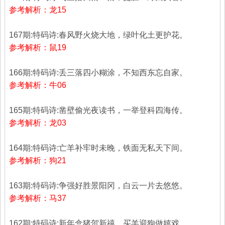
参考解析：龙15
167期:特码诗:春风野火烧大地，绿叶化土更护花。
参考解析：鼠19
166期:特码诗:丢三落四小糊涂，不知西东忘自家。
参考解析：牛06
165期:特码诗:凿壁偷光夜读书，一举登科四海传。
参考解析：龙03
164期:特码诗:亡羊补牢时未晚，铁面无私天下间。
参考解析：狗21
163期:特码诗:争强好胜景阳冈，白云一片去悠悠。
参考解析：马37
162期:特码诗:新年盒猪贺新禧，买羊迎狗做嬉戏。