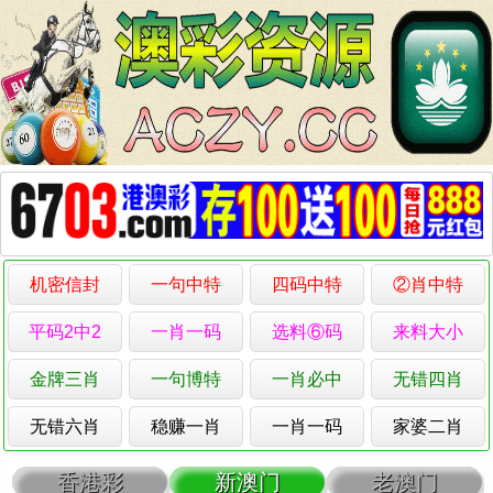
机密信封
一句中特
四码中特
②肖中特
平码2中2
一肖一码
选料⑥码
来料大小
金牌三肖
一句博特
一肖必中
无错四肖
无错六肖
稳赚一肖
一肖一码
家婆二肖