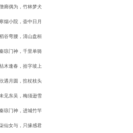
：僧廊偶为，竹林梦犬
：寒烟小院，壶中日月
：稻谷弯腰，清山盘桓
：秦琼门神，千里单骑
：枯木逢春，拾字坡上
：欣遇月圆，拄杖枝头
：未见东吴，梅须逊雪
：秦琼门神，进城竹竿
：柒仙女与，只缘感君