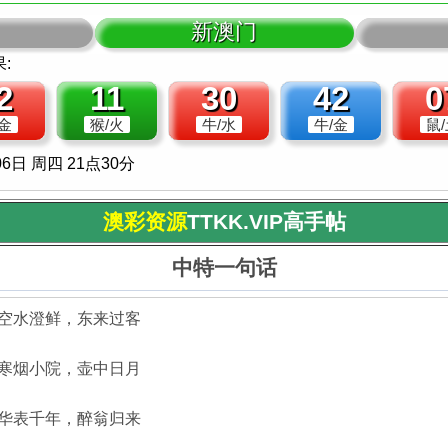
澳彩资源
TTKK.VIP高手帖
中特一句话
：空水澄鲜，东来过客
：寒烟小院，壶中日月
：华表千年，醉翁归来