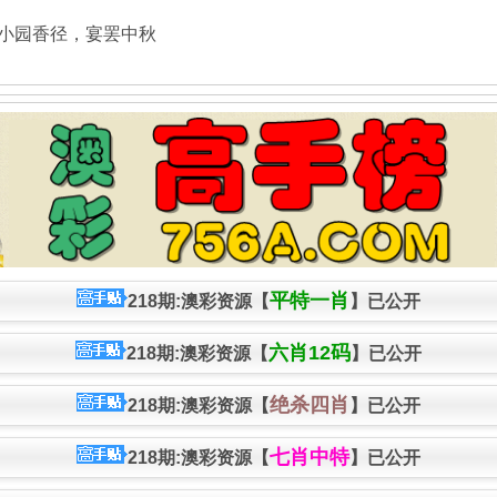
：小园香径，宴罢中秋
平特一肖
218期:澳彩资源【
】已公开
六肖12码
218期:澳彩资源【
】已公开
绝杀四肖
218期:澳彩资源【
】已公开
七肖中特
218期:澳彩资源【
】已公开