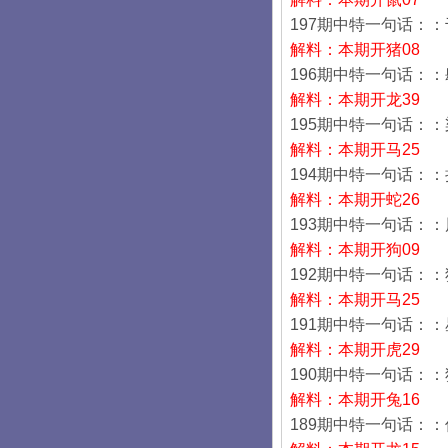
197期中特一句话：
解料：本期开猪08
196期中特一句话：
解料：本期开龙39
195期中特一句话：
解料：本期开马25
194期中特一句话：
解料：本期开蛇26
193期中特一句话：
解料：本期开狗09
192期中特一句话：
解料：本期开马25
191期中特一句话：
解料：本期开虎29
190期中特一句话：
解料：本期开兔16
189期中特一句话：