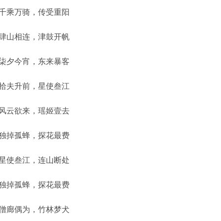
：千乘万骑，传受重阳
：肆山相连，津鼓开帆
：柒夕今宵，东来暴客
：拾夫升前，星使叁江
：风云欲来，瑶姬壹去
：独掉孤蜂，探花最费
：星使叁江，连山断处
：独掉孤蜂，探花最费
：僧廊偶为，竹林梦犬