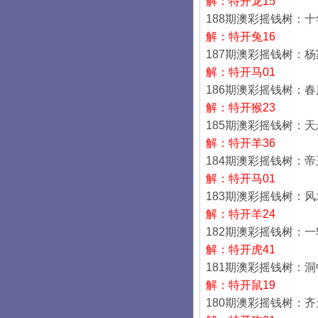
解：特开龙15
188期澳彩摇钱树：
解：特开兔16
187期澳彩摇钱树：
解：特开马01
186期澳彩摇钱树：
解：特开猴23
185期澳彩摇钱树：
解：特开羊36
184期澳彩摇钱树：
解：特开马01
183期澳彩摇钱树：
解：特开羊24
182期澳彩摇钱树：
解：特开虎41
181期澳彩摇钱树：
解：特开鼠19
180期澳彩摇钱树：