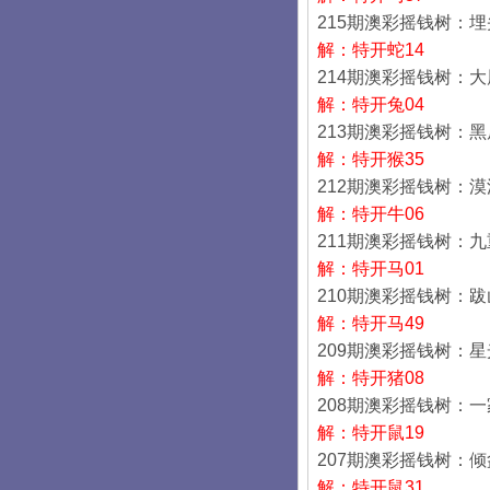
215期澳彩摇钱树：
解：特开蛇14
214期澳彩摇钱树：
解：特开兔04
213期澳彩摇钱树：
解：特开猴35
212期澳彩摇钱树：
解：特开牛06
211期澳彩摇钱树：
解：特开马01
210期澳彩摇钱树：
解：特开马49
209期澳彩摇钱树：
解：特开猪08
208期澳彩摇钱树：
解：特开鼠19
207期澳彩摇钱树：
解：特开鼠31