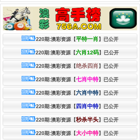
平特一肖
220期:澳彩资源【
】已公开
六肖12码
220期:澳彩资源【
】已公开
绝杀四肖
220期:澳彩资源【
】已公开
七肖中特
220期:澳彩资源【
】已公开
六肖中特
220期:澳彩资源【
】已公开
四肖中特
220期:澳彩资源【
】已公开
秒杀半头
220期:澳彩资源【
】已公开
大小中特
220期:澳彩资源【
】已公开