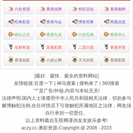
六合资源
香港挂牌
特区总站
香港跑狗
旺角彩皇
香港马会
博发世家
凤凰信息
镇坛之宝
香港九龙
六合宝典
香港华人
生财有道
亚视彩票
二四六彩
香港开奖
香港创富
六叔公网
天天好彩
香港彩富
[最好、最快、最全的资料网站]
友情链接:
百度一下
|
神马搜索
|
搜狗来了
|
360搜索
"*"是广告/外链,内容与本站无关!
法律声明:国内人士请遵照中华人民共和国相关法律，切勿参与
赌博触犯法例,在任何情况下引致触犯所属地区之法律，网友须
自行承担一切责任。
以上资料载自互联网谨供友友娱乐参考!
aczy.cc-澳彩资源-Copyright @ 2008 - 2023