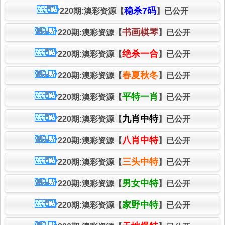
稳杀7码
220期:澳彩资源【
】已公开
书画棋琴
220期:澳彩资源【
】已公开
绝杀一合
220期:澳彩资源【
】已公开
春夏秋冬
220期:澳彩资源【
】已公开
平特一肖
220期:澳彩资源【
】已公开
九肖中特
220期:澳彩资源【
】已公开
八肖中特
220期:澳彩资源【
】已公开
三头中特
220期:澳彩资源【
】已公开
男女中特
220期:澳彩资源【
】已公开
家野中特
220期:澳彩资源【
】已公开