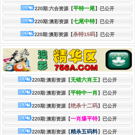
平特一尾
220期:六合资源【
】已公开
七尾中特
220期:澳彩资源【
】已公开
杀特15码
220期:澳彩资源【
】已公开
无错六肖王
220期:澳彩资源【
】已公开
平特中一肖
220期:澳彩资源【
】已公开
绝杀十二码
220期:澳彩资源【
】已公开
一肖爆平特
220期:澳彩资源【
】已公开
精杀五码料
220期:澳彩资源【
】已公开