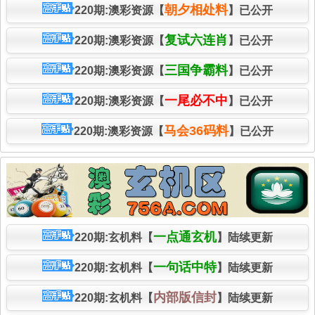
朝夕相处料
220期:澳彩资源【
】已公开
复试六连肖
220期:澳彩资源【
】已公开
三国争霸料
220期:澳彩资源【
】已公开
一尾必不中
220期:澳彩资源【
】已公开
马会36码料
220期:澳彩资源【
】已公开
一点通玄机
220期:玄机料【
】陆续更新
一句话中特
220期:玄机料【
】陆续更新
内部版信封
220期:玄机料【
】陆续更新