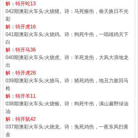
解：特开蛇13
042期澳彩火车头:火烧猪。诗：马死猴伤，偷天换日不光
彩
解：特开虎16
041期澳彩火车头:火烧鸡。诗：狗死牛伤，一唱雄鸡天下
白
解：特开马36
040期澳彩火车头:火烧虎。诗：羊死龙伤，大风大浪地龙
出
解：特开虎28
039期澳彩火车头:火烧马。诗：猪死鸡伤，地丑力敌回马
枪
解：特开羊11
038期澳彩火车头:火烧猴。诗：狗死牛伤，满山遍野绿油
油
解：特开鼠42
037期澳彩火车头:火烧龙。诗：兔死鸡伤，一夜东风扫黄
金