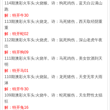
114期澳彩火车头:火烧猴。诗：狗死鸡伤，蓝天白云满山
跑
解：特开牛30
113期澳彩火车头:火烧龙。诗：马死猪伤，西天取经阴重
重
解：特开蛇02
112期澳彩火车头:火烧虎。诗：鼠死狗伤，深山老虎午夜
出
解：特开狗09
111期澳彩火车头:火烧羊。诗：马死鸡伤，美女饮酒到天
明
解：特开马01
110期澳彩火车头:火烧鼠。诗：龙死猪伤，天变无常大雨
淋
解：特开牛30
109期澳彩火车头:火烧牛。诗：蛇死猴伤，天生野性太猖
狂
解：特开兔16