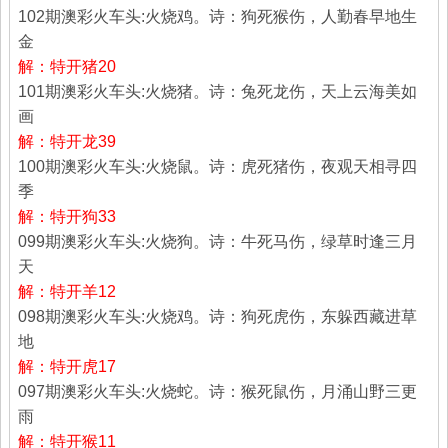
102期澳彩火车头:火烧鸡。诗：狗死猴伤，人勤春早地生
金
解：特开猪20
101期澳彩火车头:火烧猪。诗：兔死龙伤，天上云海美如
画
解：特开龙39
100期澳彩火车头:火烧鼠。诗：虎死猪伤，夜观天相寻四
季
解：特开狗33
099期澳彩火车头:火烧狗。诗：牛死马伤，绿草时逢三月
天
解：特开羊12
098期澳彩火车头:火烧鸡。诗：狗死虎伤，东躲西藏进草
地
解：特开虎17
097期澳彩火车头:火烧蛇。诗：猴死鼠伤，月涌山野三更
雨
解：特开猴11