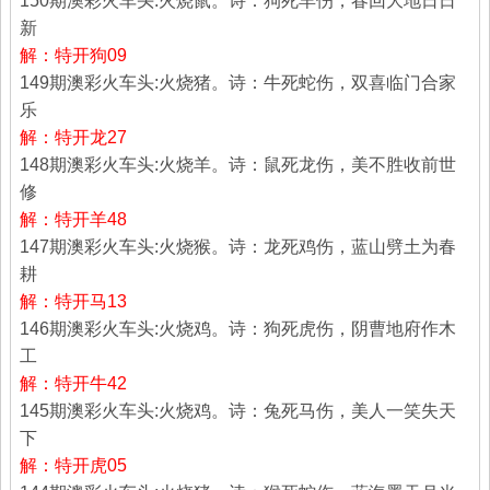
150期澳彩火车头:火烧鼠。诗：狗死羊伤，春回大地日日
新
解：特开狗09
149期澳彩火车头:火烧猪。诗：牛死蛇伤，双喜临门合家
乐
解：特开龙27
148期澳彩火车头:火烧羊。诗：鼠死龙伤，美不胜收前世
修
解：特开羊48
147期澳彩火车头:火烧猴。诗：龙死鸡伤，蓝山劈土为春
耕
解：特开马13
146期澳彩火车头:火烧鸡。诗：狗死虎伤，阴曹地府作木
工
解：特开牛42
145期澳彩火车头:火烧鸡。诗：兔死马伤，美人一笑失天
下
解：特开虎05