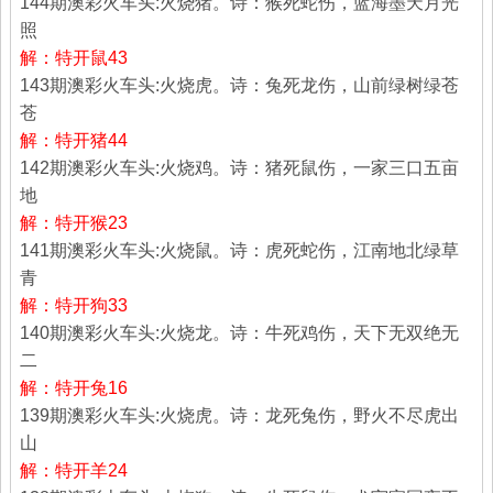
144期澳彩火车头:火烧猪。诗：猴死蛇伤，蓝海墨天月光
照
解：特开鼠43
143期澳彩火车头:火烧虎。诗：兔死龙伤，山前绿树绿苍
苍
解：特开猪44
142期澳彩火车头:火烧鸡。诗：猪死鼠伤，一家三口五亩
地
解：特开猴23
141期澳彩火车头:火烧鼠。诗：虎死蛇伤，江南地北绿草
青
解：特开狗33
140期澳彩火车头:火烧龙。诗：牛死鸡伤，天下无双绝无
二
解：特开兔16
139期澳彩火车头:火烧虎。诗：龙死兔伤，野火不尽虎出
山
解：特开羊24