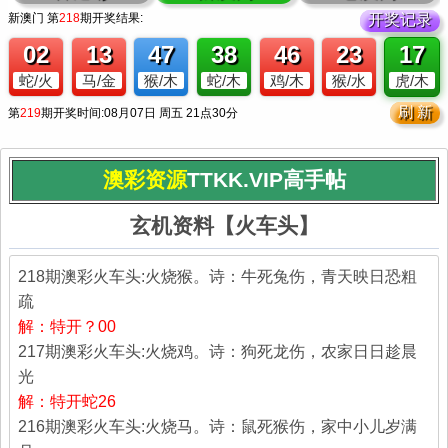
澳彩资源
TTKK.VIP高手帖
玄机资料【火车头】
218期澳彩火车头:火烧猴。诗：牛死兔伤，青天映日恐粗
疏
解：特开？00
217期澳彩火车头:火烧鸡。诗：狗死龙伤，农家日日趁晨
光
解：特开蛇26
216期澳彩火车头:火烧马。诗：鼠死猴伤，家中小儿岁满