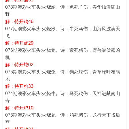
078期澳彩火车头:火烧蛇。诗：兔死羊伤，春华灿漫满山
野
解：特开鸡46
077期澳彩火车头:火烧猴。诗：牛死马伤，山海风波满天
飞
解：特开虎29
076期澳彩火车头:火烧龙。诗：猴死猪伤，野兽潜伏露凶
机
解：特开蛇02
075期澳彩火车头:火烧兔。诗：狗死蛇伤，青草绿叶布满
地
解：特开狗33
074期澳彩火车头:火烧牛。诗：马死鸡伤，天神进献南山
寿
解：特开鸡10
073期澳彩火车头:火烧龙。诗：鸡死猪伤，龙行天下找后
宫