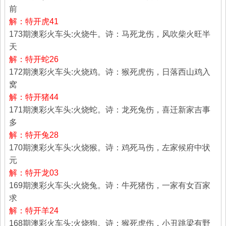
前
解：特开虎41
173期澳彩火车头:火烧牛。诗：马死龙伤，风吹柴火旺半
天
解：特开蛇26
172期澳彩火车头:火烧鸡。诗：猴死虎伤，日落西山鸡入
窝
解：特开猪44
171期澳彩火车头:火烧蛇。诗：龙死兔伤，喜迁新家吉事
多
解：特开兔28
170期澳彩火车头:火烧猴。诗：鸡死马伤，左家候府中状
元
解：特开龙03
169期澳彩火车头:火烧兔。诗：牛死猪伤，一家有女百家
求
解：特开羊24
168期澳彩火车头:火烧狗。诗：猴死虎伤，小丑跳梁有野