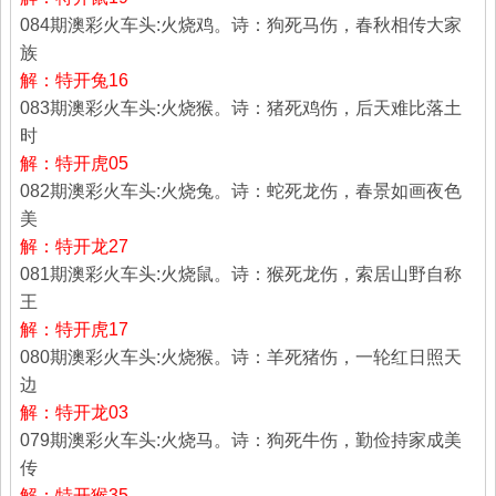
084期澳彩火车头:火烧鸡。诗：狗死马伤，春秋相传大家
族
解：特开兔16
083期澳彩火车头:火烧猴。诗：猪死鸡伤，后天难比落土
时
解：特开虎05
082期澳彩火车头:火烧兔。诗：蛇死龙伤，春景如画夜色
美
解：特开龙27
081期澳彩火车头:火烧鼠。诗：猴死龙伤，索居山野自称
王
解：特开虎17
080期澳彩火车头:火烧猴。诗：羊死猪伤，一轮红日照天
边
解：特开龙03
079期澳彩火车头:火烧马。诗：狗死牛伤，勤俭持家成美
传
解：特开猴35