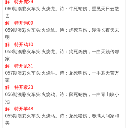
解：特开虎29
060期澳彩火车头:火烧龙。诗：牛死蛇伤，重见天日云散
去
解：特开狗09
059期澳彩火车头:火烧鼠。诗：虎死马伤，漫漫长夜天未
明
解：特开鸡10
058期澳彩火车头:火烧龙。诗：狗死鸡伤，一曲天籁传邻
家
解：特开鼠31
057期澳彩火车头:火烧牛。诗：龙死狗伤，一手遮天苦万
家
解：特开猴23
056期澳彩火车头:火烧鸡。诗：鼠死蛇伤，一曲青山映小
池
解：特开羊48
055期澳彩火车头:火烧马。诗：龙死猪伤，春满人间家和
美