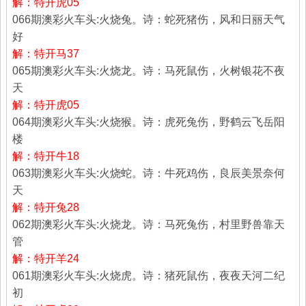
解：特开虎05
066期澳彩火车头:火烧兔。诗：蛇死猪伤，风和日丽天气
好
解：特开马37
065期澳彩火车头:火烧龙。诗：马死鼠伤，火树银花不夜
天
解：特开虎05
064期澳彩火车头:火烧猴。诗：虎死兔伤，野鹤云飞岳阳
楼
解：特开牛18
063期澳彩火车头:火烧蛇。诗：牛死鸡伤，良辰美景奈何
天
解：特开兔28
062期澳彩火车头:火烧龙。诗：马死兔伤，村里野兽靠天
管
解：特开羊24
061期澳彩火车头:火烧虎。诗：猪死鼠伤，夜夜天河二纪
初