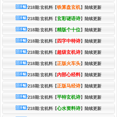
铁算盘玄机
218期:玄机料【
】陆续更新
玄彩谜语诗
218期:玄机料【
】陆续更新
精版个十位
218期:玄机料【
】陆续更新
四字中特诗
218期:玄机料【
】陆续更新
超级玄机诗
218期:玄机料【
】陆续更新
正版火车头
218期:玄机料【
】陆续更新
内部心经料
218期:玄机料【
】陆续更新
正版马经诗
218期:玄机料【
】陆续更新
平特玄机诗
218期:玄机料【
】陆续更新
心水资料诗
218期:玄机料【
】陆续更新