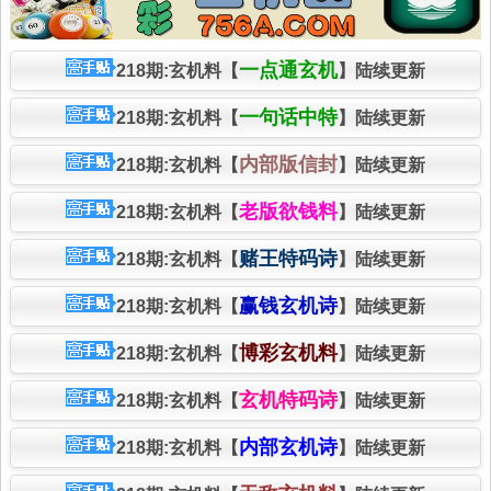
一点通玄机
218期:玄机料【
】陆续更新
一句话中特
218期:玄机料【
】陆续更新
内部版信封
218期:玄机料【
】陆续更新
老版欲钱料
218期:玄机料【
】陆续更新
赌王特码诗
218期:玄机料【
】陆续更新
赢钱玄机诗
218期:玄机料【
】陆续更新
博彩玄机料
218期:玄机料【
】陆续更新
玄机特码诗
218期:玄机料【
】陆续更新
内部玄机诗
218期:玄机料【
】陆续更新