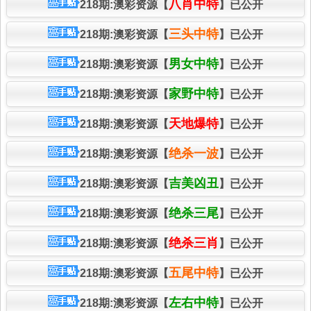
八肖中特
218期:澳彩资源【
】已公开
三头中特
218期:澳彩资源【
】已公开
男女中特
218期:澳彩资源【
】已公开
家野中特
218期:澳彩资源【
】已公开
天地爆特
218期:澳彩资源【
】已公开
绝杀一波
218期:澳彩资源【
】已公开
吉美凶丑
218期:澳彩资源【
】已公开
绝杀三尾
218期:澳彩资源【
】已公开
绝杀三肖
218期:澳彩资源【
】已公开
五尾中特
218期:澳彩资源【
】已公开
左右中特
218期:澳彩资源【
】已公开