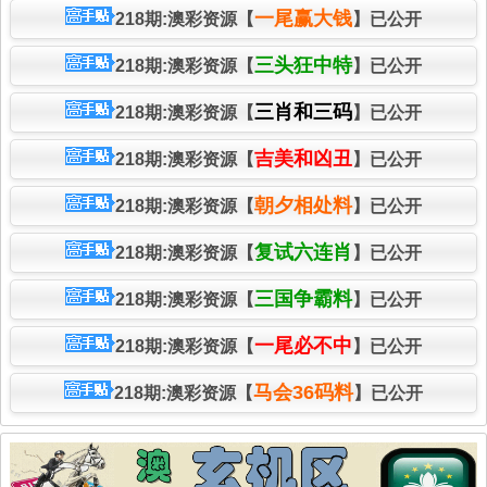
一尾赢大钱
218期:澳彩资源【
】已公开
三头狂中特
218期:澳彩资源【
】已公开
三肖和三码
218期:澳彩资源【
】已公开
吉美和凶丑
218期:澳彩资源【
】已公开
朝夕相处料
218期:澳彩资源【
】已公开
复试六连肖
218期:澳彩资源【
】已公开
三国争霸料
218期:澳彩资源【
】已公开
一尾必不中
218期:澳彩资源【
】已公开
马会36码料
218期:澳彩资源【
】已公开