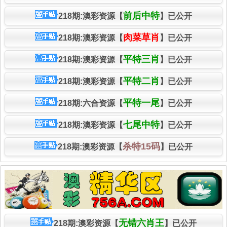
前后中特
218期:澳彩资源【
】已公开
肉菜草肖
218期:澳彩资源【
】已公开
平特三肖
218期:澳彩资源【
】已公开
平特二肖
218期:澳彩资源【
】已公开
平特一尾
218期:六合资源【
】已公开
七尾中特
218期:澳彩资源【
】已公开
杀特15码
218期:澳彩资源【
】已公开
无错六肖王
218期:澳彩资源【
】已公开