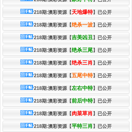
天地爆特
218期:澳彩资源【
】已公开
绝杀一波
218期:澳彩资源【
】已公开
吉美凶丑
218期:澳彩资源【
】已公开
绝杀三尾
218期:澳彩资源【
】已公开
绝杀三肖
218期:澳彩资源【
】已公开
五尾中特
218期:澳彩资源【
】已公开
左右中特
218期:澳彩资源【
】已公开
前后中特
218期:澳彩资源【
】已公开
肉菜草肖
218期:澳彩资源【
】已公开
平特三肖
218期:澳彩资源【
】已公开