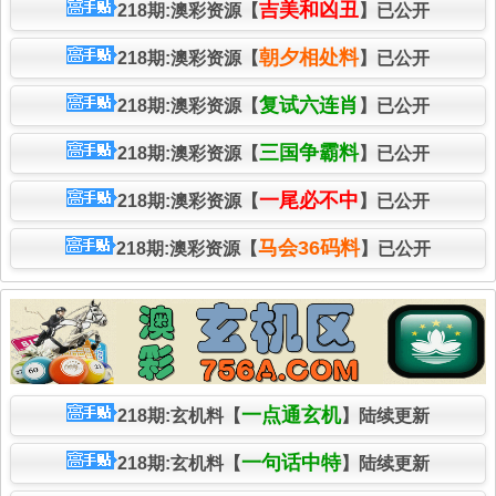
吉美和凶丑
218期:澳彩资源【
】已公开
朝夕相处料
218期:澳彩资源【
】已公开
复试六连肖
218期:澳彩资源【
】已公开
三国争霸料
218期:澳彩资源【
】已公开
一尾必不中
218期:澳彩资源【
】已公开
马会36码料
218期:澳彩资源【
】已公开
一点通玄机
218期:玄机料【
】陆续更新
一句话中特
218期:玄机料【
】陆续更新