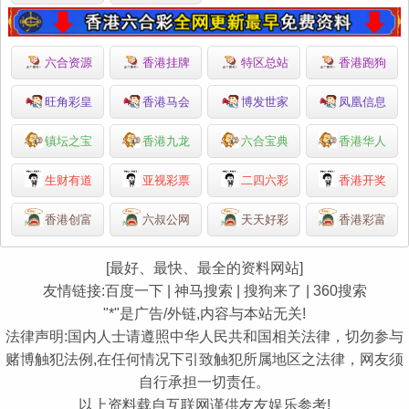
六合资源
香港挂牌
特区总站
香港跑狗
旺角彩皇
香港马会
博发世家
凤凰信息
镇坛之宝
香港九龙
六合宝典
香港华人
生财有道
亚视彩票
二四六彩
香港开奖
香港创富
六叔公网
天天好彩
香港彩富
[最好、最快、最全的资料网站]
友情链接:
百度一下
|
神马搜索
|
搜狗来了
|
360搜索
"*"是广告/外链,内容与本站无关!
法律声明:国内人士请遵照中华人民共和国相关法律，切勿参与
赌博触犯法例,在任何情况下引致触犯所属地区之法律，网友须
自行承担一切责任。
以上资料载自互联网谨供友友娱乐参考!