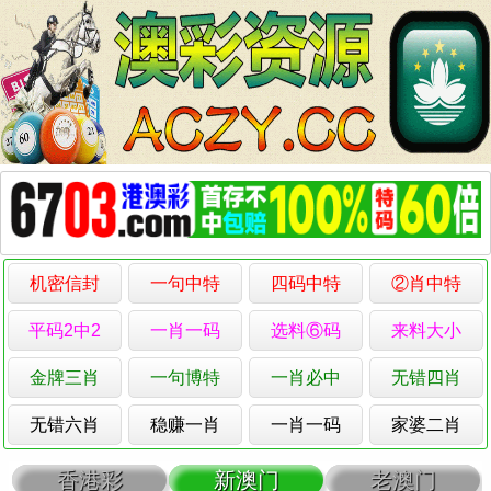
机密信封
一句中特
四码中特
②肖中特
平码2中2
一肖一码
选料⑥码
来料大小
金牌三肖
一句博特
一肖必中
无错四肖
无错六肖
稳赚一肖
一肖一码
家婆二肖