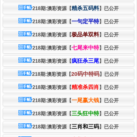
精杀五码料
218期:澳彩资源【
】已公开
一句定平特
218期:澳彩资源【
】已公开
极品单双料
218期:澳彩资源【
】已公开
七尾来中特
218期:澳彩资源【
】已公开
疯狂杀三尾
218期:澳彩资源【
】已公开
20码中特码
218期:澳彩资源【
】已公开
精准杀四肖
218期:澳彩资源【
】已公开
一尾赢大钱
218期:澳彩资源【
】已公开
三头狂中特
218期:澳彩资源【
】已公开
三肖和三码
218期:澳彩资源【
】已公开