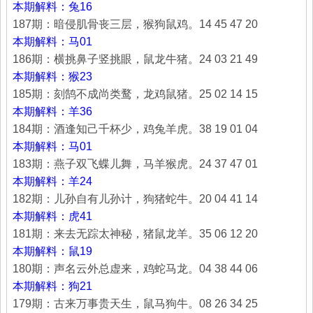
本期解料：兔16
187期：暗侵肌骨丧三层，猴狗鼠鸡。14 45 47 20
本期解料：马01
186期：横挑鼻子竖挑眼，鼠龙牛猪。24 03 21 49
本期解料：猴23
185期：刻鹄不成尚类鹜，龙鸡鼠猪。25 02 14 15
本期解料：羊36
184期：酒逢知己千杯少，鸡兔羊虎。38 19 01 04
本期解料：马01
183期：燕子双飞蝶儿舞，马羊猴虎。24 37 47 01
本期解料：羊24
182期：儿孙自有儿孙计，狗猪蛇牛。20 04 41 14
本期解料：虎41
181期：来去无踪太神秘，猪鼠龙羊。35 06 12 20
本期解料：鼠19
180期：声名云外总虚来，鸡蛇马龙。04 38 44 06
本期解料：狗21
179期：古来万事贵天生，鼠马狗牛。08 26 34 25