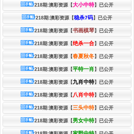
大小中特
218期:澳彩资源【
】已公开
稳杀7码
218期:澳彩资源【
】已公开
书画棋琴
218期:澳彩资源【
】已公开
绝杀一合
218期:澳彩资源【
】已公开
春夏秋冬
218期:澳彩资源【
】已公开
平特一肖
218期:澳彩资源【
】已公开
九肖中特
218期:澳彩资源【
】已公开
八肖中特
218期:澳彩资源【
】已公开
三头中特
218期:澳彩资源【
】已公开
男女中特
218期:澳彩资源【
】已公开
家野中特
218期:澳彩资源【
】已公开