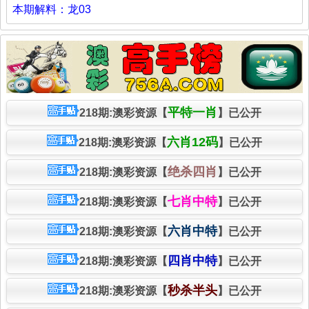
本期解料：龙03
平特一肖
218期:澳彩资源【
】已公开
六肖12码
218期:澳彩资源【
】已公开
绝杀四肖
218期:澳彩资源【
】已公开
七肖中特
218期:澳彩资源【
】已公开
六肖中特
218期:澳彩资源【
】已公开
四肖中特
218期:澳彩资源【
】已公开
秒杀半头
218期:澳彩资源【
】已公开