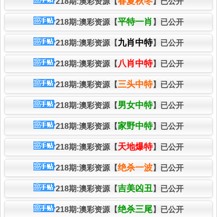
春夏秋冬
218期:澳彩资源【
】已公开
平特一肖
218期:澳彩资源【
】已公开
九肖中特
218期:澳彩资源【
】已公开
八肖中特
218期:澳彩资源【
】已公开
三头中特
218期:澳彩资源【
】已公开
男女中特
218期:澳彩资源【
】已公开
家野中特
218期:澳彩资源【
】已公开
天地爆特
218期:澳彩资源【
】已公开
绝杀一波
218期:澳彩资源【
】已公开
吉美凶丑
218期:澳彩资源【
】已公开
绝杀三尾
218期:澳彩资源【
】已公开