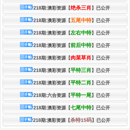
绝杀三肖
218期:澳彩资源【
】已公开
五尾中特
218期:澳彩资源【
】已公开
左右中特
218期:澳彩资源【
】已公开
前后中特
218期:澳彩资源【
】已公开
肉菜草肖
218期:澳彩资源【
】已公开
平特三肖
218期:澳彩资源【
】已公开
平特二肖
218期:澳彩资源【
】已公开
平特一尾
218期:六合资源【
】已公开
七尾中特
218期:澳彩资源【
】已公开
杀特15码
218期:澳彩资源【
】已公开