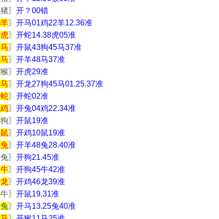
龙猪〗
开？00错
鸡羊
〗
开马01鸡22羊12.36准
猪
虎
〗
开蛇14.38虎05准
狗马
〗
开鼠43狗45马37准
羊马
〗
开羊48马37准
虎
猴〗
开虎29准
狗马
〗
开龙27狗45马01.25.37准
牛
蛇
〗
开蛇02准
兔鸡
〗
开兔04鸡22.34准
鼠
狗〗
开鼠19准
狗
鼠
〗
开鸡10鼠19准
羊兔
〗
开羊48兔28.40准
牛兔〗
开狗21.45准
鼠
牛
〗
开狗45牛42准
蛇
龙
〗
开鸡46龙39准
鼠
牛〗
开鼠19.31准
猴
兔
〗
开马13.25兔40准
猴马
〗
开猴11马25准