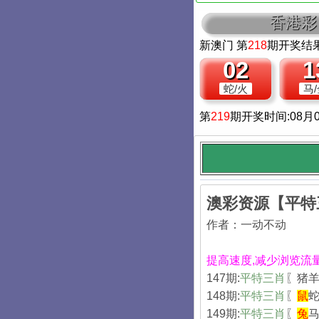
澳彩资源【平特
作者：一动不动
提高速度,减少浏览流
147期:
平特三肖
〖猪
148期:
平特三肖
〖
鼠
149期:
平特三肖
〖
兔