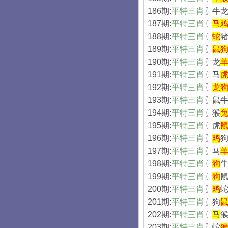
186期:
平特三肖
〖牛
187期:
平特三肖
〖
马
188期:
平特三肖
〖
蛇
189期:
平特三肖
〖
鼠
190期:
平特三肖
〖龙
191期:
平特三肖
〖马
192期:
平特三肖
〖
龙
193期:
平特三肖
〖鼠
194期:
平特三肖
〖猴
195期:
平特三肖
〖虎
196期:
平特三肖
〖
鸡
197期:
平特三肖
〖马
198期:
平特三肖
〖
狗
199期:
平特三肖
〖
狗
200期:
平特三肖
〖
鸡
201期:
平特三肖
〖狗
202期:
平特三肖
〖
马
203期:
平特三肖
〖蛇