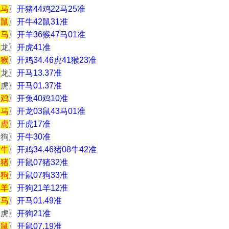
鸡马
〗
开猪44鸡22马25准
蛇
鼠
〗
开牛42鼠31准
猴马
〗
开羊36猴47马01准
虎
龙〗
开虎41准
虎猴
〗
开鸡34.46虎41猴23准
马
龙〗
开马13.37准
马
虎〗
开马01.37准
羊
鸡
〗
开兔40鸡10准
鼠马
〗
开龙03鼠43马01准
马
虎
〗
开虎17准
猴狗〗
开牛30准
猪牛
〗
开鸡34.46猪08牛42准
鸡
猪
〗
开鼠07猪32准
羊
狗
〗
开鼠07狗33准
狗羊
〗
开狗21羊12准
牛
马
〗
开马01.49准
鼠虎〗
开狗21准
牛
鼠
〗
开鼠07.19准