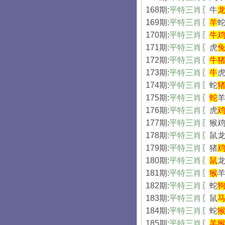
168期:
平特三肖
〖牛
169期:
平特三肖
〖
羊
170期:
平特三肖
〖
牛
171期:
平特三肖
〖虎
172期:
平特三肖
〖
牛
173期:
平特三肖
〖
牛
174期:
平特三肖
〖蛇
175期:
平特三肖
〖
蛇
176期:
平特三肖
〖虎
177期:
平特三肖
〖猴
178期:
平特三肖
〖鼠
179期:
平特三肖
〖猪
180期:
平特三肖
〖
鼠
181期:
平特三肖
〖
猴
182期:
平特三肖
〖蛇
183期:
平特三肖
〖鼠
184期:
平特三肖
〖蛇
185期:
平特三肖
〖
羊