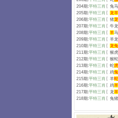
204期:
平特三肖
〖兔
205期:
平特三肖
〖
龙
206期:
平特三肖
〖猪
207期:
平特三肖
〖牛
208期:
平特三肖
〖
羊
209期:
平特三肖
〖羊
210期:
平特三肖
〖
龙
211期:
平特三肖
〖猴
212期:
平特三肖
〖猴
213期:
平特三肖
〖蛇
214期:
平特三肖
〖鸡
215期:
平特三肖
〖羊
216期:
平特三肖
〖鸡
217期:
平特三肖
〖龙
218期:
平特三肖
〖兔