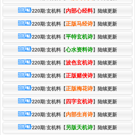
内部心经料
220期:玄机料【
】陆续更新
正版马经诗
220期:玄机料【
】陆续更新
平特玄机诗
220期:玄机料【
】陆续更新
心水资料诗
220期:玄机料【
】陆续更新
波色玄机诗
220期:玄机料【
】陆续更新
正版赌侠诗
220期:玄机料【
】陆续更新
正版梅花诗
220期:玄机料【
】陆续更新
四字玄机诗
220期:玄机料【
】陆续更新
内部生肖诗
220期:玄机料【
】陆续更新
另版天机诗
220期:玄机料【
】陆续更新