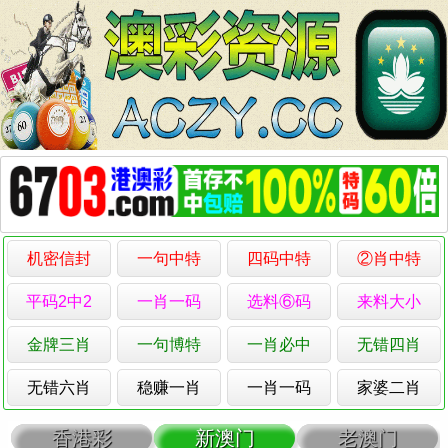
机密信封
一句中特
四码中特
②肖中特
平码2中2
一肖一码
选料⑥码
来料大小
金牌三肖
一句博特
一肖必中
无错四肖
无错六肖
稳赚一肖
一肖一码
家婆二肖