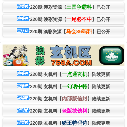
三国争霸料
220期:澳彩资源【
】已公开
一尾必不中
220期:澳彩资源【
】已公开
马会36码料
220期:澳彩资源【
】已公开
一点通玄机
220期:玄机料【
】陆续更新
一句话中特
220期:玄机料【
】陆续更新
内部版信封
220期:玄机料【
】陆续更新
老版欲钱料
220期:玄机料【
】陆续更新
赌王特码诗
220期:玄机料【
】陆续更新