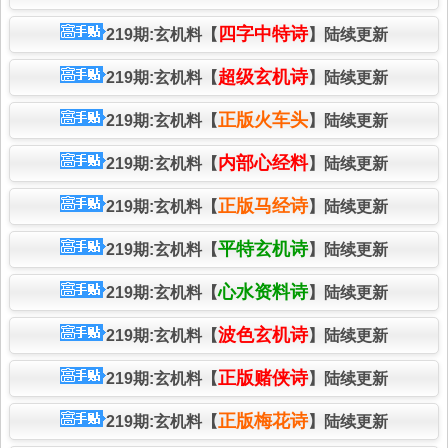
四字中特诗
219期:玄机料【
】陆续更新
超级玄机诗
219期:玄机料【
】陆续更新
正版火车头
219期:玄机料【
】陆续更新
内部心经料
219期:玄机料【
】陆续更新
正版马经诗
219期:玄机料【
】陆续更新
平特玄机诗
219期:玄机料【
】陆续更新
心水资料诗
219期:玄机料【
】陆续更新
波色玄机诗
219期:玄机料【
】陆续更新
正版赌侠诗
219期:玄机料【
】陆续更新
正版梅花诗
219期:玄机料【
】陆续更新