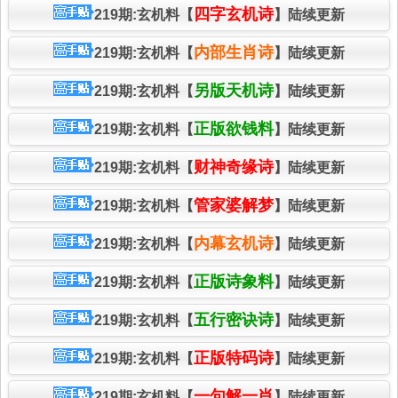
四字玄机诗
219期:玄机料【
】陆续更新
内部生肖诗
219期:玄机料【
】陆续更新
另版天机诗
219期:玄机料【
】陆续更新
正版欲钱料
219期:玄机料【
】陆续更新
财神奇缘诗
219期:玄机料【
】陆续更新
管家婆解梦
219期:玄机料【
】陆续更新
内幕玄机诗
219期:玄机料【
】陆续更新
正版诗象料
219期:玄机料【
】陆续更新
五行密诀诗
219期:玄机料【
】陆续更新
正版特码诗
219期:玄机料【
】陆续更新
一句解一肖
219期:玄机料【
】陆续更新