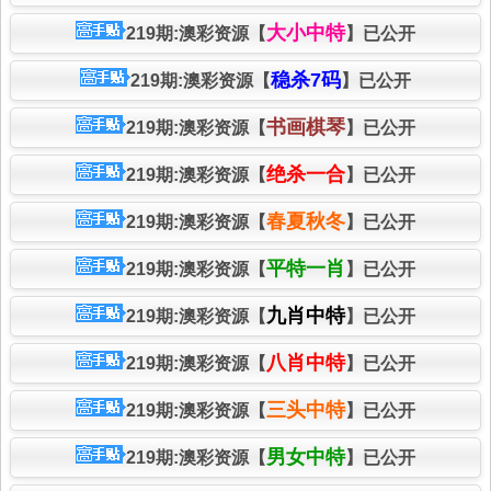
大小中特
219期:澳彩资源【
】已公开
稳杀7码
219期:澳彩资源【
】已公开
书画棋琴
219期:澳彩资源【
】已公开
绝杀一合
219期:澳彩资源【
】已公开
春夏秋冬
219期:澳彩资源【
】已公开
平特一肖
219期:澳彩资源【
】已公开
九肖中特
219期:澳彩资源【
】已公开
八肖中特
219期:澳彩资源【
】已公开
三头中特
219期:澳彩资源【
】已公开
男女中特
219期:澳彩资源【
】已公开