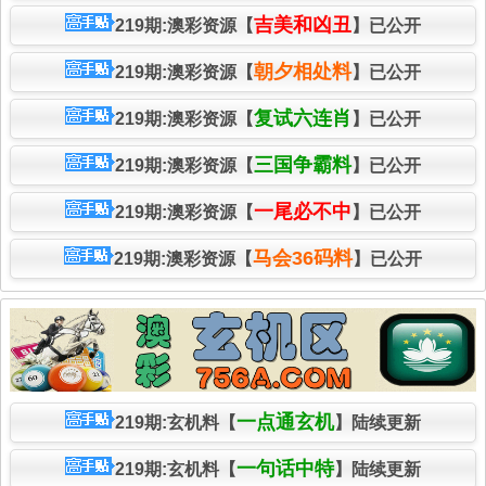
吉美和凶丑
219期:澳彩资源【
】已公开
朝夕相处料
219期:澳彩资源【
】已公开
复试六连肖
219期:澳彩资源【
】已公开
三国争霸料
219期:澳彩资源【
】已公开
一尾必不中
219期:澳彩资源【
】已公开
马会36码料
219期:澳彩资源【
】已公开
一点通玄机
219期:玄机料【
】陆续更新
一句话中特
219期:玄机料【
】陆续更新