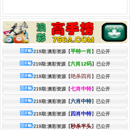
平特一肖
219期:澳彩资源【
】已公开
六肖12码
219期:澳彩资源【
】已公开
绝杀四肖
219期:澳彩资源【
】已公开
七肖中特
219期:澳彩资源【
】已公开
六肖中特
219期:澳彩资源【
】已公开
四肖中特
219期:澳彩资源【
】已公开
秒杀半头
219期:澳彩资源【
】已公开