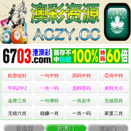
机密信封
一句中特
四码中特
②肖中特
平码2中2
一肖一码
选料⑥码
来料大小
金牌三肖
一句博特
一肖必中
无错四肖
无错六肖
稳赚一肖
一肖一码
家婆二肖